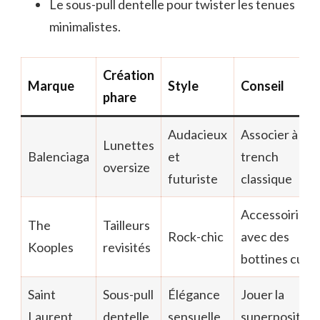
Le sous-pull dentelle pour twister les tenues
minimalistes.
Création
Marque
Style
Conseil
phare
Audacieux
Associer à un
Lunettes
Balenciaga
et
trench
oversize
futuriste
classique
Accessoiriser
The
Tailleurs
Rock-chic
avec des
Kooples
revisités
bottines cuir
Saint
Sous-pull
Élégance
Jouer la
Laurent
dentelle
sensuelle
superposition