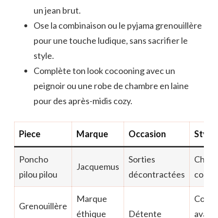
un jean brut.
Ose la combinaison ou le pyjama grenouillère
pour une touche ludique, sans sacrifier le
style.
Complète ton look cocooning avec un
peignoir ou une robe de chambre en laine
pour des après-midis cozy.
Piece
Marque
Occasion
Style
Poncho
Sorties
Chic e
Jacquemus
pilou pilou
décontractées
cosy
Marque
Confo
Grenouillère
éthique
Détente
avant