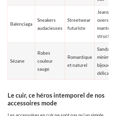
Jeans
Sneakers
Streetwear
oversize,
Balenciaga
audacieuses
futuriste
manteau
structur
Sandales
Robes
Romantique
minimalis
Sézane
couleur
et naturel
bijoux
sauge
délicats
Le cuir, ce héros intemporel de nos
accessoires mode
Les accessoires en cuir ne sont pas qu’un simple