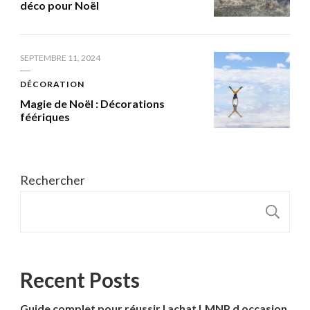
déco pour Noël
SEPTEMBRE 11, 2024
DÉCORATION
Magie de Noël : Décorations
féériques
Rechercher
R
Recent Posts
Guide complet pour réussir l achat LMNP d occasion