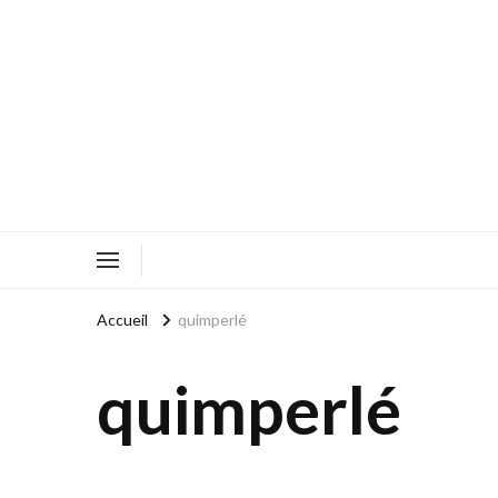
Accueil
quimperlé
quimperlé