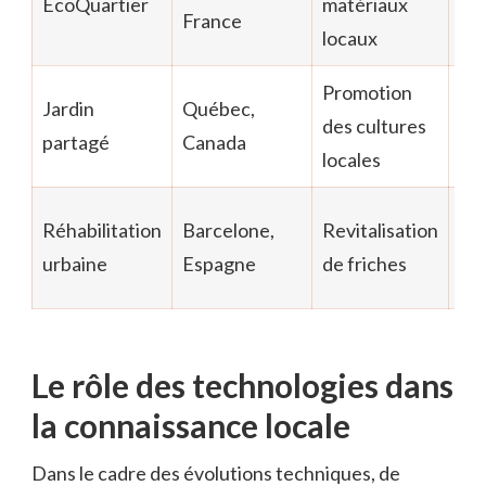
ÉcoQuartier
matériaux
dé
France
locaux
co
Promotion
Re
Jardin
Québec,
des cultures
des
partagé
Canada
locales
co
Cr
Réhabilitation
Barcelone,
Revitalisation
no
urbaine
Espagne
de friches
esp
Le rôle des technologies dans
la connaissance locale
Dans le cadre des évolutions techniques, de